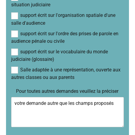
situation judiciaire
support écrit sur l'organisation spatiale d'une
salle d'audience
support écrit sur l'ordre des prises de parole en
audience pénale ou civile
support écrit sur le vocabulaire du monde
judiciaire (glossaire)
Salle adaptée à une représentation, ouverte aux
autres classes ou aux parents
Pour toutes autres demandes veuillez la préciser