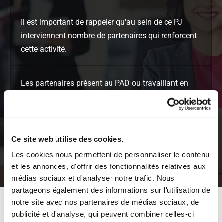
Il est important de rappeler qu'au sein de ce PJ
interviennent nombre de partenaires qui renforcent
cette activité.
Les partenaires présent au PAD ou travaillant en
lien avec celui-ci :
Conciliateur /Avocat / CIDFF / SPIP / PJJ /
Inspection de Travail / Udaf / UFC Que Choisir /
Ce site web utilise des cookies.
Député de la Charente
Les cookies nous permettent de personnaliser le contenu
et les annonces, d'offrir des fonctionnalités relatives aux
médias sociaux et d'analyser notre trafic. Nous
partageons également des informations sur l'utilisation de
notre site avec nos partenaires de médias sociaux, de
Point-Justice de la Maison d'arrêt
publicité et d'analyse, qui peuvent combiner celles-ci