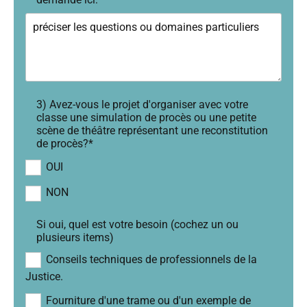
3) Avez-vous le projet d'organiser avec votre
classe une simulation de procès ou une petite
scène de théâtre représentant une reconstitution
de procès?*
OUI
NON
Si oui, quel est votre besoin (cochez un ou
plusieurs items)
Conseils techniques de professionnels de la
Justice.
Fourniture d'une trame ou d'un exemple de