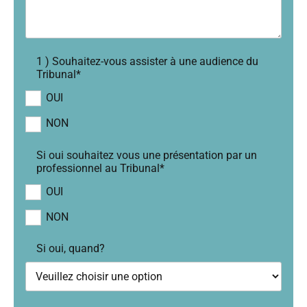
1 ) Souhaitez-vous assister à une audience du
Tribunal*
OUI
NON
Si oui souhaitez vous une présentation par un
professionnel au Tribunal*
OUI
NON
Si oui, quand?